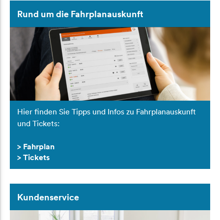
Rund um die Fahrplanauskunft
Hier finden Sie Tipps und Infos zu Fahrplanauskunft
und Tickets:
> Fahrplan
> Tickets
Kundenservice